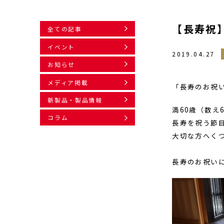
【長寿祝
全ての記事
イベント
2019.04.27
お知らせ
メディア掲載
「長寿のお祝
新製品・製品情報
満60歳（数え
コラム
長寿を祝う節
大切な方へく
長寿のお祝い