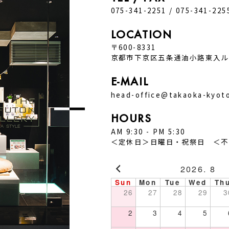
075-341-2251 / 075-341-225
LOCATION
〒600-8331
京都市下京区五条通油小路東入ル
E-MAIL
head-office@takaoka-kyoto
HOURS
AM 9:30 - PM 5:30
＜定休日＞日曜日・祝祭日 ＜不
2026. 8
Sun
Mon
Tue
Wed
Th
26
27
28
29
3
2
3
4
5