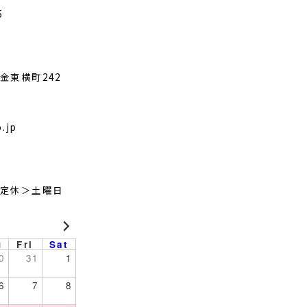
5
金東横町242
.jp
定休＞土曜日
u
Fri
Sat
0
31
1
6
7
8